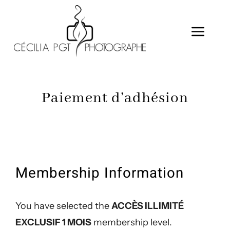
Passer
au
Togg
contenu
Navig
CALENDRIER
Paiement d’adhésion
MES PRESTATIONS
A PROPOS
GALERIE EXCLUSIVE
Membership Information
CONTACT
You have selected the
ACCÈS ILLIMITÉ
EXCLUSIF 1 MOIS
membership level.