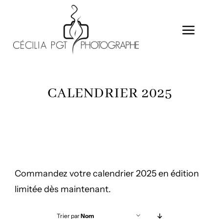
Passer
au
Togg
contenu
Navig
CALENDRIER
CALENDRIER 2025
MES PRESTATIONS
A PROPOS
GALERIE EXCLUSIVE
CONTACT
Commandez votre calendrier 2025 en édition
limitée dès maintenant.
Trier par
Nom