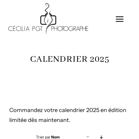
Passer
au
Togg
contenu
Navig
CALENDRIER
CALENDRIER 2025
MES PRESTATIONS
A PROPOS
GALERIE EXCLUSIVE
CONTACT
Commandez votre calendrier 2025 en édition
limitée dès maintenant.
Trier par
Nom