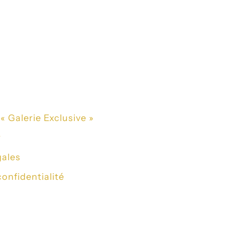
 Galerie Exclusive »
r
gales
confidentialité