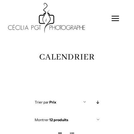
Passer
au
Togg
contenu
Navig
CALENDRIER
CALENDRIER
MES PRESTATIONS
A PROPOS
GALERIE EXCLUSIVE
Trier par
Prix
CONTACT
Montrer
12 produits